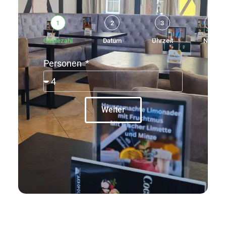
1
2
3
4
Gästezahl
Datum
Uhrzeit
Name
Personen
Weiter