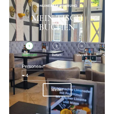
ONLINERESERVIERUNG
MEIN TISCH
BUCHEN
1
2
3
4
Gästezahl
Datum
Uhrzeit
Name
Personen
Weiter