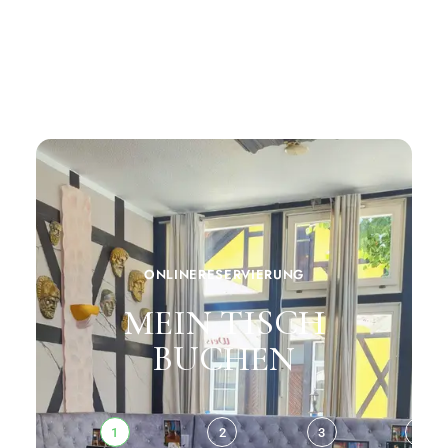
ONLINERESERVIERUNG
MEIN TISCH
BUCHEN
1
2
3
4