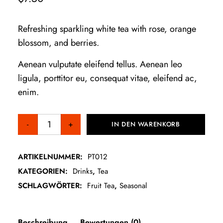
Refreshing sparkling white tea with rose, orange
blossom, and berries.
Aenean vulputate eleifend tellus. Aenean leo
ligula, porttitor eu, consequat vitae, eleifend ac,
enim.
IN DEN WARENKORB
ARTIKELNUMMER:
PT012
KATEGORIEN:
Drinks
,
Tea
SCHLAGWÖRTER:
Fruit Tea
,
Seasonal
Beschreibung
Bewertungen (0)